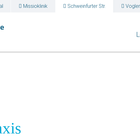
al
Missioklinik
Schweinfurter Str.
Voglers
 Endokrinologie
L
axis