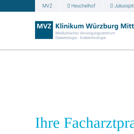
MVZ
Heuchelhof
Juliusspit
MVZ Diabetologie &
Ihre Facharztpr